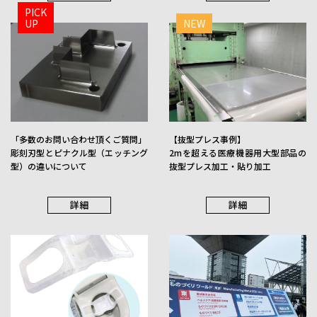
PICK
UP
NEW
コンビネーション
穴カス排出型
「多数のお問い合わせ頂くご質問」
【抜型プレス事例】
詳細
詳細
彫刻刃型とピナクル型（エッチング
2mを超える医療機器用大型部品の
型）の違いについて
抜型プレス加工・貼り加工
詳細
詳細