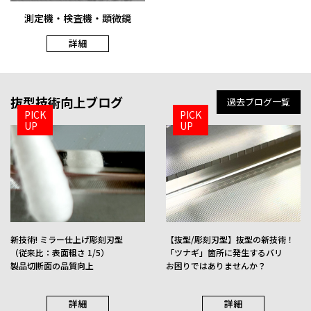
測定機・検査機・顕微鏡
詳細
NEW
抜型技術向上ブログ
過去ブログ一覧
PICK
PICK
UP
UP
彫刻･ミラー刃型
精密抜き型
新技術! ミラー仕上げ彫刻刃型
【抜型/彫刻刃型】抜型の新技術！
詳細
詳細
（従来比：表面粗さ 1/5）
「ツナギ」箇所に発生するバリ
製品切断面の品質向上
お困りではありませんか？
詳細
詳細