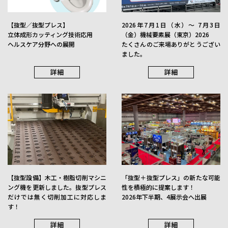
最適部材提案
詳細
【抜型／抜型プレス】
2026年7月1日（水）〜 7月3日
立体成形カッティング技術応用
（金）機械要素展（東京）2026
ヘルスケア分野への展開
たくさんのご来場ありがとうござい
ました。
詳細
詳細
【抜型設備】木工・樹脂切削マシニ
「抜型＋抜型プレス」の新たな可能
ング機を更新しました。抜型プレス
性を積極的に提案します！
だけでは無く切削加工に対応しま
2026年下半期、4展示会へ出展
す！
詳細
詳細