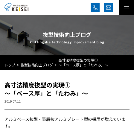
抜型技術向上ブログ
Cutting die technology improvement blog
高寸法精度抜型の実現①
トップ
抜型技術向上ブログ
～「ベース厚」と「たわみ」～
高寸法精度抜型の実現①
～「ベース厚」と「たわみ」～
2019.07.11
アルミベース抜型・表層抜アルミプレート型の採用が増えていま
す。