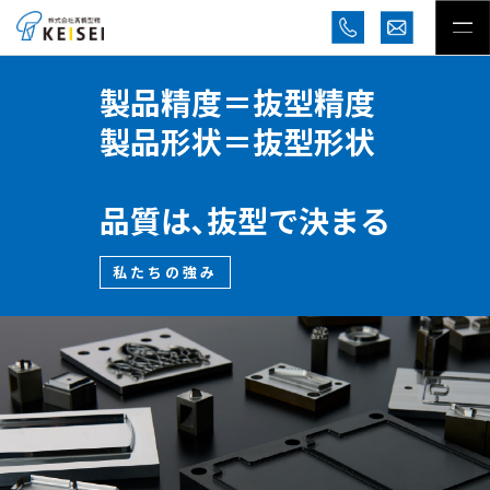
型精度
独自の精密抜
型形状
プレス加工の
新しいカッテ
で決まる
ご提案いたし
私たちの強み