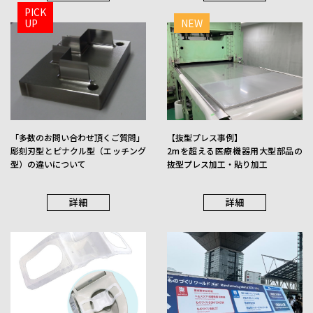
PICK
UP
NEW
コンビネーション
穴カス排出型
「多数のお問い合わせ頂くご質問」
【抜型プレス事例】
詳細
詳細
彫刻刃型とピナクル型（エッチング
2mを超える医療機器用大型部品の
型）の違いについて
抜型プレス加工・貼り加工
詳細
詳細