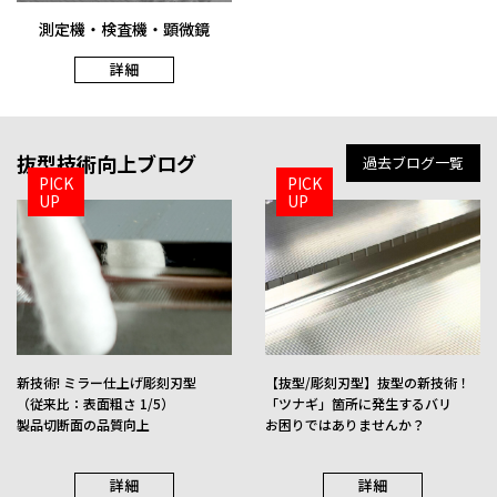
測定機・検査機・顕微鏡
詳細
NEW
抜型技術向上ブログ
過去ブログ一覧
PICK
PICK
UP
UP
彫刻･ミラー刃型
精密抜き型
新技術! ミラー仕上げ彫刻刃型
【抜型/彫刻刃型】抜型の新技術！
詳細
詳細
（従来比：表面粗さ 1/5）
「ツナギ」箇所に発生するバリ
製品切断面の品質向上
お困りではありませんか？
詳細
詳細