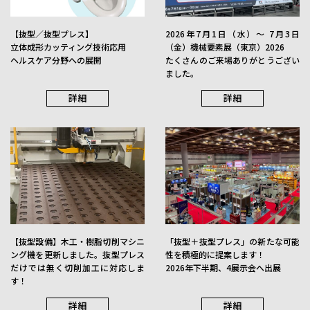
最適部材提案
詳細
【抜型／抜型プレス】
2026年7月1日（水）〜 7月3日
立体成形カッティング技術応用
（金）機械要素展（東京）2026
ヘルスケア分野への展開
たくさんのご来場ありがとうござい
ました。
詳細
詳細
【抜型設備】木工・樹脂切削マシニ
「抜型＋抜型プレス」の新たな可能
ング機を更新しました。抜型プレス
性を積極的に提案します！
だけでは無く切削加工に対応しま
2026年下半期、4展示会へ出展
す！
詳細
詳細