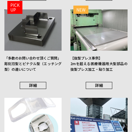
PICK
UP
NEW
コンビネーション
穴カス排出型
「多数のお問い合わせ頂くご質問」
【抜型プレス事例】
詳細
詳細
彫刻刃型とピナクル型（エッチング
2mを超える医療機器用大型部品の
型）の違いについて
抜型プレス加工・貼り加工
詳細
詳細