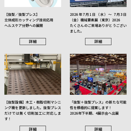
最適部材提案
詳細
【抜型／抜型プレス】
2026年7月1日（水）〜 7月3日
立体成形カッティング技術応用
（金）機械要素展（東京）2026
ヘルスケア分野への展開
たくさんのご来場ありがとうござい
ました。
詳細
詳細
【抜型設備】木工・樹脂切削マシニ
「抜型＋抜型プレス」の新たな可能
ング機を更新しました。抜型プレス
性を積極的に提案します！
だけでは無く切削加工に対応しま
2026年下半期、4展示会へ出展
す！
詳細
詳細