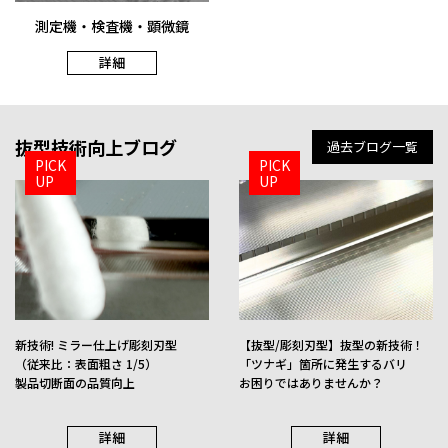
測定機・検査機・顕微鏡
詳細
NEW
抜型技術向上ブログ
過去ブログ一覧
PICK
PICK
UP
UP
彫刻･ミラー刃型
精密抜き型
新技術! ミラー仕上げ彫刻刃型
【抜型/彫刻刃型】抜型の新技術！
詳細
詳細
（従来比：表面粗さ 1/5）
「ツナギ」箇所に発生するバリ
製品切断面の品質向上
お困りではありませんか？
詳細
詳細